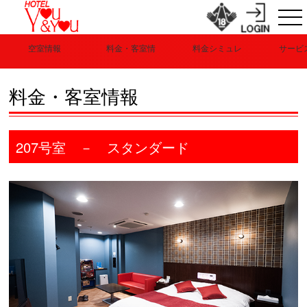
空室情報
料金・客室情
料金シミュレ
サービ
報
ーション
情
料金・客室情報
207号室 － スタンダード