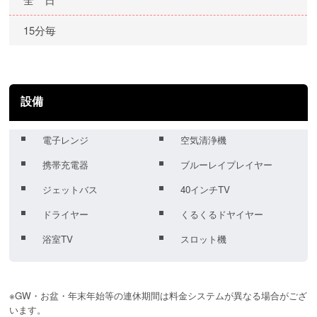
15分毎
設備
電子レンジ
空気清浄機
携帯充電器
ブルーレイプレイヤー
ジェットバス
40インチTV
ドライヤー
くるくるドヤイヤー
浴室TV
スロット機
※GW・お盆・年末年始等の連休期間は料金システムが異なる場合がござ
います。