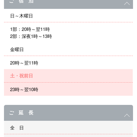
ご 宿 泊
日～木曜日
1部：20時～翌11時
2部：深夜1時～13時
金曜日
20時～翌11時
土・祝前日
23時～翌10時
ご 延 長
全 日