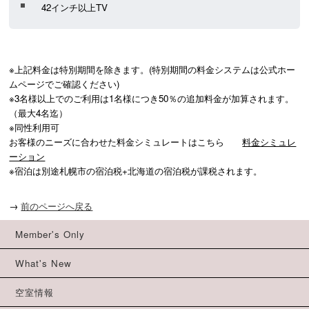
42インチ以上TV
※上記料金は特別期間を除きます。(特別期間の料金システムは公式ホー
ムページでご確認ください)

※3名様以上でのご利用は1名様につき50％の追加料金が加算されます。
（最大4名迄）

※同性利用可

お客様のニーズに合わせた料金シミュレートはこちら　　
料金シミュレ
ーション
※宿泊は別途札幌市の宿泊税+北海道の宿泊税が課税されます。
→
前のページへ戻る
Member's Only
What's New
空室情報