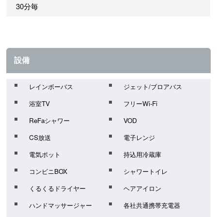
30分毎
設備
レインボーバス
ジェット/ブロアバス
浴室TV
フリーWi-Fi
ReFaシャワー
VOD
CS放送
電子レンジ
電気ポット
持込用冷蔵庫
コンビニBOX
シャワートイレ
くるくるドライヤー
ヘアアイロン
ハンドマッサージャー
各社共通携帯充電器