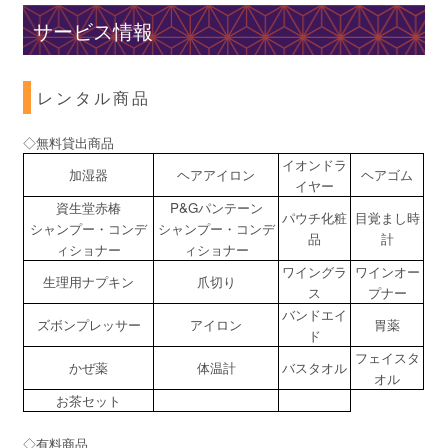
サービス情報
レンタル商品
◇無料貸出商品
イオンドラ
加湿器
ヘアアイロン
ヘアゴム
イヤー
資生堂赤椿
P&Gパンテーン
パウチ化粧
目覚まし時
シャンプー・コンデ
シャンプー・コンデ
品
計
ィショナー
ィショナー
ワイングラ
ワインオー
生理用ナプキン
爪切り
ス
プナー
バンドエイ
ズボンプレッサー
アイロン
胃薬
ド
フェイスタ
かぜ薬
体温計
バスタオル
オル
お茶セット
◇有料商品