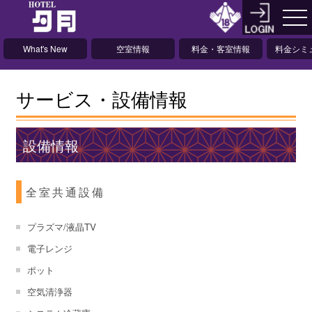
What's New
空室情報
料金・客室情報
料金シミ
ョ
サービス・設備情報
設備情報
全室共通設備
プラズマ/液晶TV
電子レンジ
ポット
空気清浄器