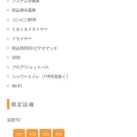
システム冷蔵庫
持込用冷蔵庫
コンビニBOX
くるくるドライヤー
ドライヤー
持込用DVD/ビデオデッキ
VOD
ブロア/ジェットバス
シャワートイレ（118号室除く）
Wi-Fi
限定設備
浴室TV
101
102
103
105