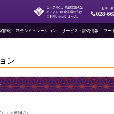
当ホテルは、風俗営業の定
お問い合
めにより 18 歳未満の方は
028-66
ご利用いただけません。
室情報
料金シミュレーション
サービス・設備情報
フー
ョン
ン
ておくと便利です。