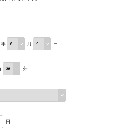
年
月
日
時
分
円