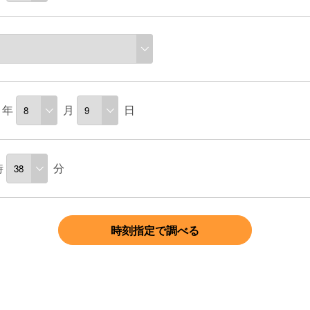
年
月
日
時
分
時刻指定で調べる