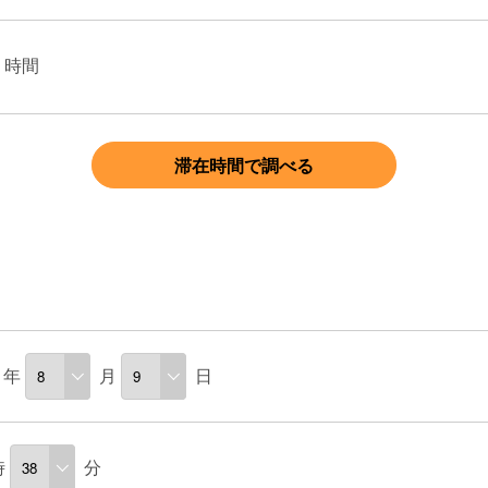
時間
滞在時間で調べる
年
月
日
時
分