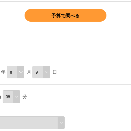
予算で調べる
年
月
日
時
分