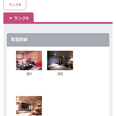
ランク4
ランク0
客室詳細
201
203