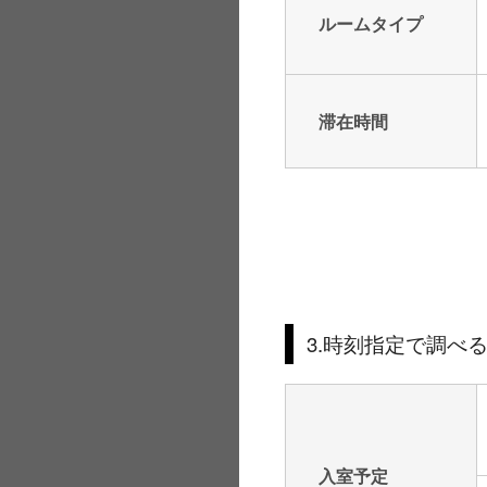
ルームタイプ
滞在時間
3.時刻指定で調べ
入室予定