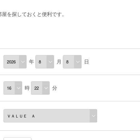
部屋を探しておくと便利です。
ら
年
月
日
時
分