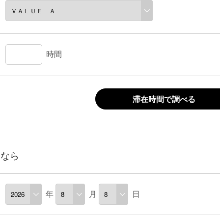
時間
滞在時間で調べる
るなら
年
月
日