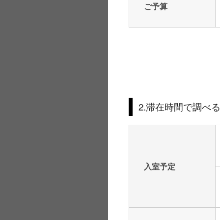
ご予算
2.滞在時間で調べ
入室予定