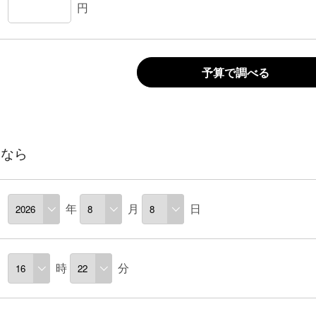
円
予算で調べる
るなら
年
月
日
時
分