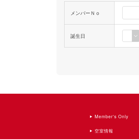
メンバーＮｏ
誕生日
Member's Only
空室情報