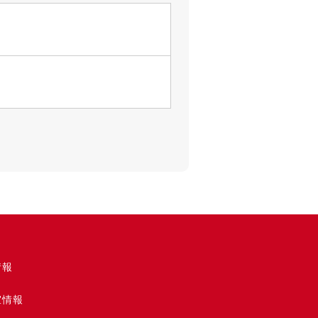
情報
室情報