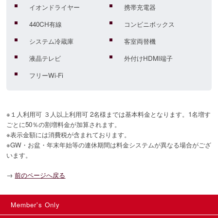
イオンドライヤー
携帯充電器
440CH有線
コンビニボックス
システム冷蔵庫
客室両替機
液晶テレビ
外付けHDMI端子
フリーWi-Fi
※１人利用可 ３人以上利用可 2名様までは基本料金となります。1名増す
ごとに50％の割増料金が加算されます。
※表示金額には消費税が含まれております。
※GW・お盆・年末年始等の連休期間は料金システムが異なる場合がござ
います。
→
前のページへ戻る
Member's Only