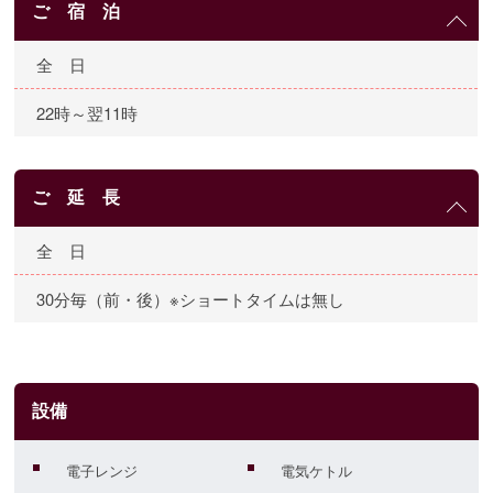
ご 宿 泊
全 日
22時～翌11時
ご 延 長
全 日
30分毎（前・後）※ショートタイムは無し
設備
電子レンジ
電気ケトル