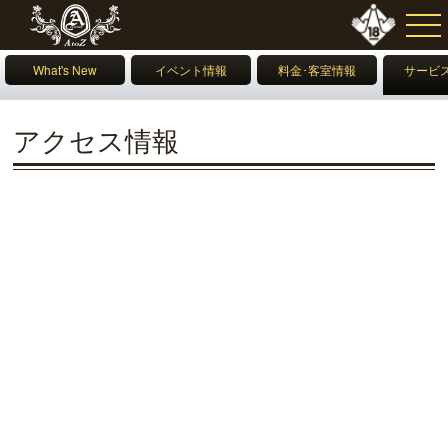
What's New
イベント情報
料金･客室情報
サービ
情
アクセス情報