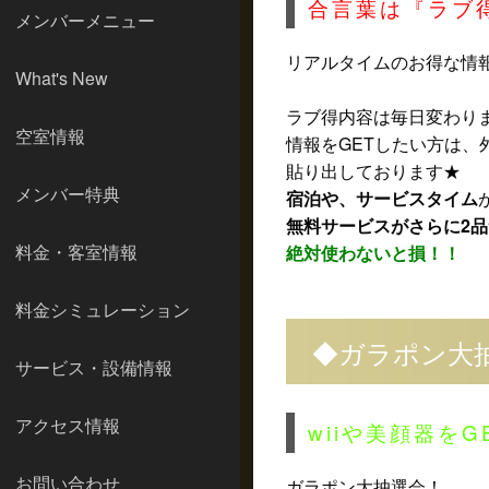
合言葉は『ラブ
メンバーメニュー
リアルタイムのお得な情報
What's New
ラブ得内容は毎日変わり
空室情報
情報をGETしたい方は、
貼り出しております★
メンバー特典
宿泊や、サービスタイム
無料サービスがさらに2品
料金・客室情報
絶対使わないと損！！
料金シミュレーション
◆ガラポン大
サービス・設備情報
アクセス情報
wiiや美顔器をG
お問い合わせ
ガラポン大抽選会！