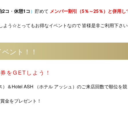
泊2コ
・
休憩1コ
）
貯めて
メンバー割引（5％～25％）と併用し
しよう☆とってもお得なイベントなので 皆様是非ご利用下さいね♪＼(^
gイベント！！
券をGETしよう！
ル バース）＆Hotel ASH （ホテル アッシュ）のご来店回数で順位
華賞金をプレゼント！