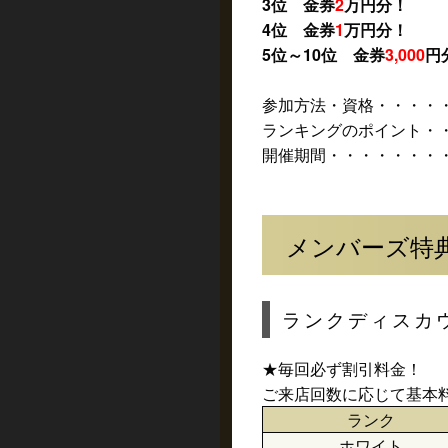
3位 金券
2
万円分！
4位 金券
1
万円分！
5位～10位 金券
3,000
円
参加方法・資格・・・・
ランキングのポイント・
開催期間・・・・・・・・・
メンバーズ特
ランクディスカ
★毎回必ず割引料金！
ご来店回数に応じて基本料
ランク
ホワイト