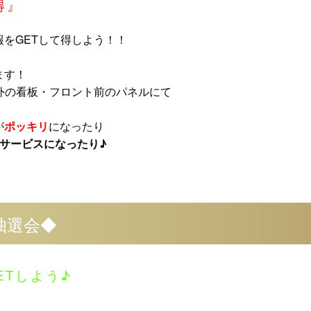
得』
をGETして得しよう！！
ます！
外の看板・フロント前のパネルにて
が
ポッキリ
になったり
サービスになったり♪
抽選会◆
ETしよう♪