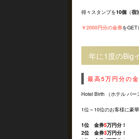
得々スタンプを
10個
（
宿
￥2000円分の金券
をGET
年に1度のBi
最高5万円分の金
Hotel Birth （ホテ
1位～10位のお客様に豪
1位 金券
5
万円分！
2位 金券
3
万円分！