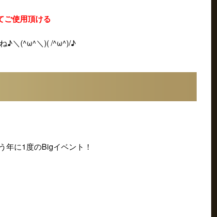
てご使用頂ける
ω^＼)( /^ω^)/♪
を競う年に1度のBigイベント！