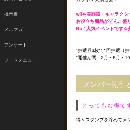
掲示板
wiiや美顔器・キャラク
お役立ち商品がてんこ盛
No.1人気イベントです
メルマガ
アンケート
*抽選券3枚で1回抽選（
*開催期間 2月・6月・1
フードメニュー
メンバー割引と
とってもお得で
得々スタンプを貯めてメ