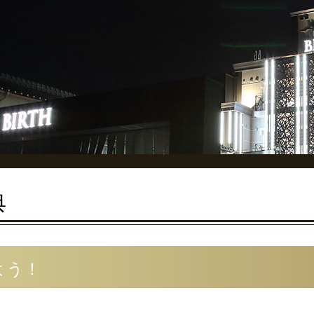
典
よう！