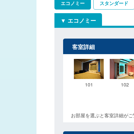
エコノミー
スタンダード
エコノミー
客室詳細
101
102
お部屋を選ぶと客室詳細がご