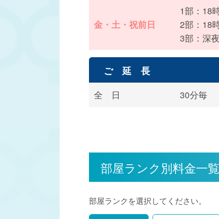
1部：18
金・土・祝前日
2部：18
3部：深夜
ご 延 長
全 日
30分毎
部屋ランク別料金一
部屋ランクを選択してください。