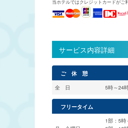
当ホテルではクレジットカードがご
サービス内容詳細
ご 休 憩
全 日
5時～24
フリータイム
1部：5時