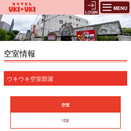
MENU
空室情報
ウキウキ空室部屋
空室
12室