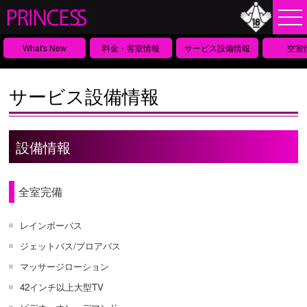
What's New
料金・客室情報
サービス設備情報
空室
サービス設備情報
設備情報
全室完備
レインボーバス
ジェットバス/ブロアバス
マッサージローション
42インチ以上大型TV