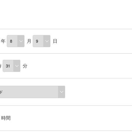
年
月
日
時
分
時間