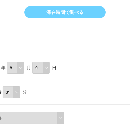
滞在時間で調べる
年
月
日
時
分