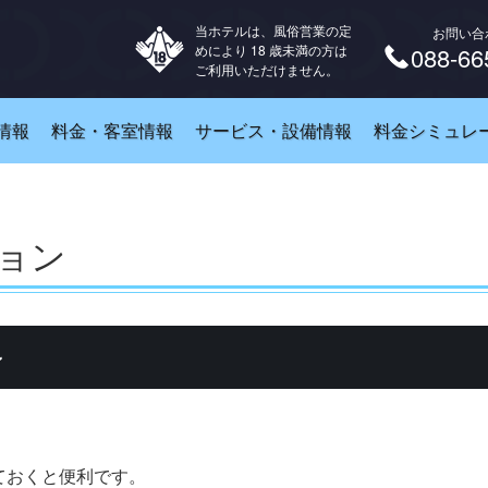
当ホテルは、風俗営業の定
お問い合
めにより 18 歳未満の方は
088-66
ご利用いただけません。
情報
料金・客室情報
サービス・設備情報
料金シミュレ
ョン
ン
ておくと便利です。