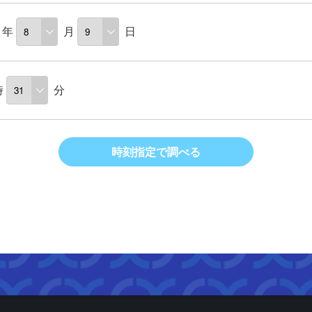
年
月
日
時
分
時刻指定で調べる