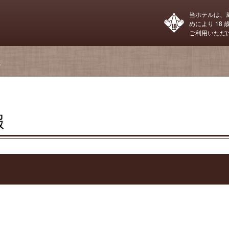
当ホテルは、
めにより 18
ご利用いただ
報
報