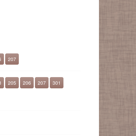
6
207
3
205
206
207
301