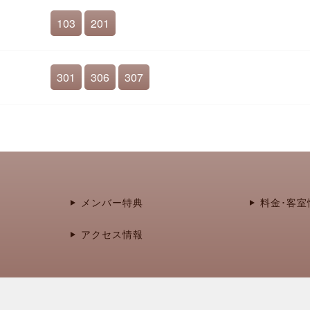
103
201
301
306
307
メンバー特典
料金･客室
アクセス情報