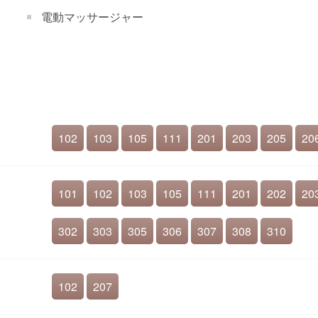
電動マッサージャー
102
103
105
111
201
203
205
20
101
102
103
105
111
201
202
20
302
303
305
306
307
308
310
102
207