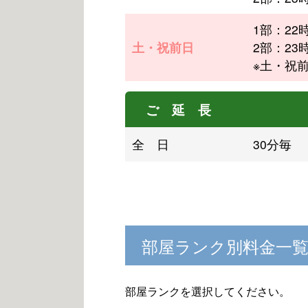
1部：22
土・祝前日
2部：23
※土・祝
ご 延 長
全 日
30分毎
部屋ランク別料金一
部屋ランクを選択してください。