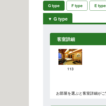
G type
F type
E type
G type
客室詳細
113
お部屋を選ぶと客室詳細がご