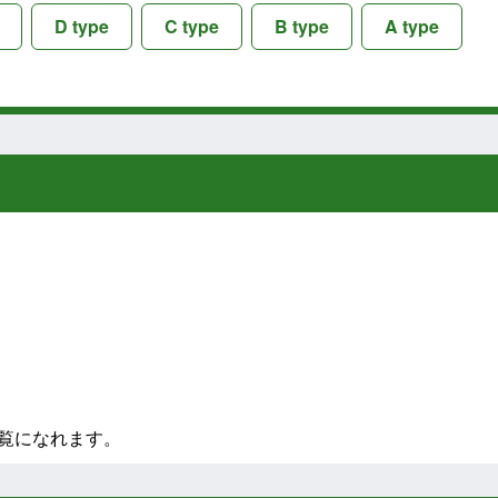
D type
C type
B type
A type
覧になれます。