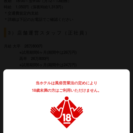
夜勤 18:00～翌9:00（月12～13勤務）
時給 1,050円（深夜時給1,313円）
＊交通費規定内支給
＊詳細は下記のお電話でご確認ください
3）店舗運営スタッフ（正社員）
月給 大卒 28万800円
※試用期間6ヶ月(期間中は26万円)
高卒 26万800円
※試用期間6ヶ月(期間中は24万円)
※詳細は下記のお電話でご確認ください
当ホテルは風俗営業法の定めにより
ご応募・ご質問等は、お気軽にお問い合わせ下さい
18歳未満の方はご利用いただけません。
ティファード メールアドレス
tiffard-sj@hotel-guide.jp
ティファード
東京都新宿区歌舞伎町2-29-7
TEL 03-3208-6061