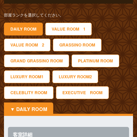
部屋ランクを選択してください。
DAILY ROOM
VALUE ROOM 1
VALUE ROOM 2
GRASSINO ROOM
GRAND GRASSINO ROOM
PLATINUM ROOM
LUXURY ROOM1
LUXURY ROOM2
CELEBLITY ROOM
EXECUTIVE ROOM
DAILY ROOM
客室詳細