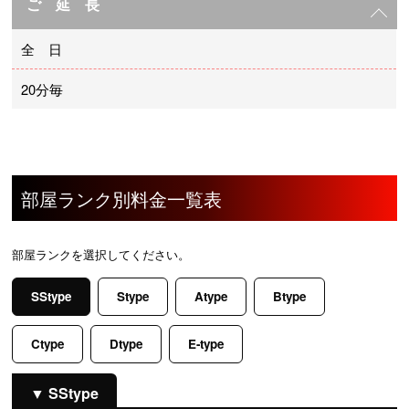
ご 延 長
全 日
20分毎
部屋ランク別料金一覧表
部屋ランクを選択してください。
SStype
Stype
Atype
Btype
Ctype
Dtype
E-type
SStype