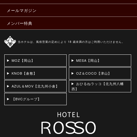
メールマガジン
メンバー特典
当ホテルは、風俗営業の定めにより 18 歳未満の方はご利用いただけません。
MOZ【岡山】
MESA【岡山】
KNOB【倉敷】
OZ＆COCO【津山】
おひるねラッコ【北九州八幡
AZUL＆MOV【北九州小倉】
西】
【BVCグループ】